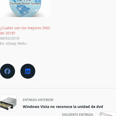
¿Cuales son los mejores DNS
de 2018?
08/03/2018
En «Deep Web»
<span
ENTRADA ANTERIOR:
class="nav-
Windows Vista no reconoce la unidad de dvd
subtitle
SIGUIENTE ENTRADA
screen-