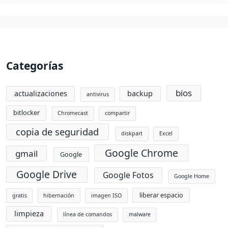
Categorías
bios
actualizaciones
backup
antivirus
bitlocker
Chromecast
compartir
copia de seguridad
diskpart
Excel
Google Chrome
gmail
Google
Google Drive
Google Fotos
Google Home
liberar espacio
gratis
hibernación
imagen ISO
limpieza
línea de comandos
malware