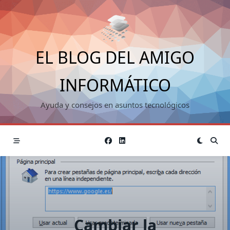
Saltar
al
contenido
EL BLOG DEL AMIGO
INFORMÁTICO
Ayuda y consejos en asuntos tecnológicos
Cambiar la