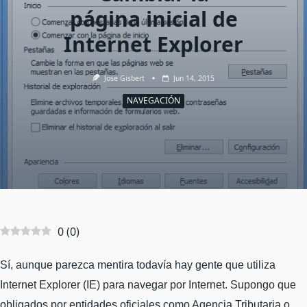
página inicial de
Internet Explorer
Jose Gisbert
Jun 14, 2015
NAVEGACIÓN
0
(
0
)
Sí, aunque parezca mentira todavía hay gente que utiliza
Internet Explorer (IE) para navegar por Internet. Supongo que
obligados por entidades oficiales como Agencia Tributaria o