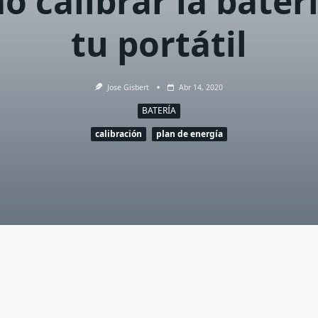
 calibrar la bater
tu portátil
Jose Gisbert
Abr 14, 2020
BATERÍA
calibración
plan de energía