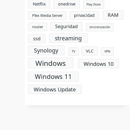
Netflix
onedrive
Play Store
RAM
privacidad
Plex Media Server
Seguridad
router
sincronización
streaming
ssd
Synology
VLC
TV
VPN
Windows
Windows 10
Windows 11
Windows Update