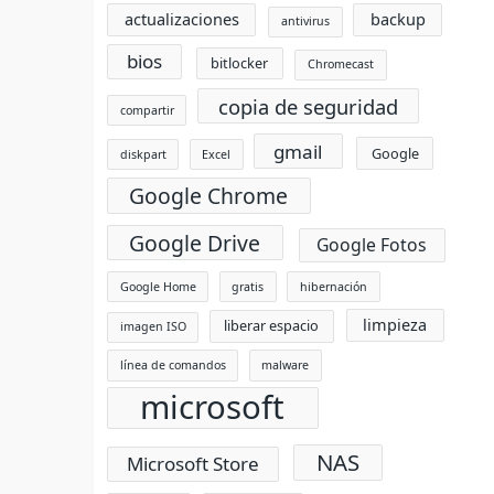
actualizaciones
backup
antivirus
bios
bitlocker
Chromecast
copia de seguridad
compartir
gmail
Google
diskpart
Excel
Google Chrome
Google Drive
Google Fotos
Google Home
gratis
hibernación
limpieza
liberar espacio
imagen ISO
línea de comandos
malware
microsoft
NAS
Microsoft Store