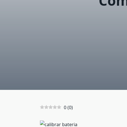
Cómo
0
(
0
)