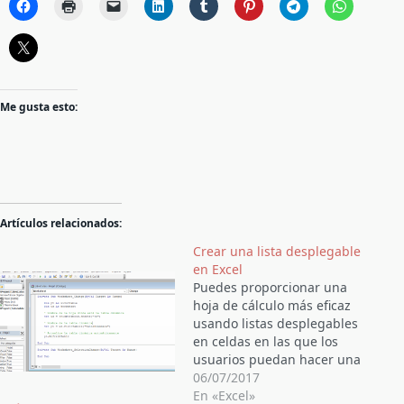
Me gusta esto:
Artículos relacionados:
Crear una lista desplegable
en Excel
Puedes proporcionar una
hoja de cálculo más eficaz
usando listas desplegables
en celdas en las que los
usuarios puedan hacer una
selección de Sí o No,
06/07/2017
seleccionar una fecha de un
En «Excel»