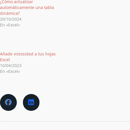
¿Cómo actualizar
calendario o elegir en otra
automáticamente una tabla
lista de opciones. La
dinámica?
persona que use esa hoja de
20/10/2024
cálculo solo tendrá que…
En «Excel»
Añade vistosidad a tus hojas
Excel
10/04/2023
En «Excel»