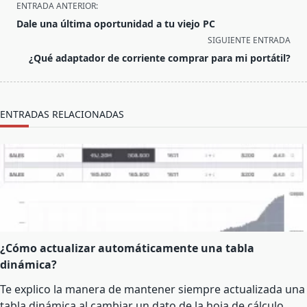
<span
ENTRADA ANTERIOR:
class="nav-
Dale una última oportunidad a tu viejo PC
subtitle
SIGUIENTE ENTRADA
screen-
¿Qué adaptador de corriente comprar para mi portátil?
reader-
text">Página</span>
ENTRADAS RELACIONADAS
¿Cómo actualizar automáticamente una tabla
dinámica?
Te explico la manera de mantener siempre actualizada una
tabla dinámica al cambiar un dato de la hoja de cálculo.