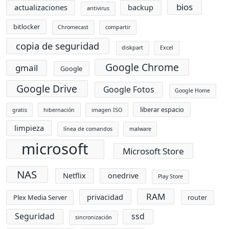
bios
actualizaciones
backup
antivirus
bitlocker
Chromecast
compartir
copia de seguridad
diskpart
Excel
Google Chrome
gmail
Google
Google Drive
Google Fotos
Google Home
liberar espacio
gratis
hibernación
imagen ISO
limpieza
línea de comandos
malware
microsoft
Microsoft Store
NAS
Netflix
onedrive
Play Store
RAM
privacidad
Plex Media Server
router
Seguridad
ssd
sincronización