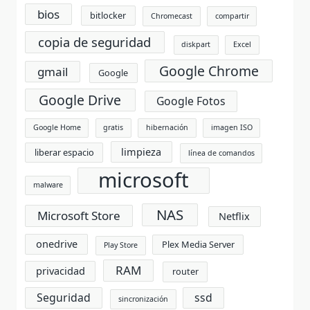
bios
bitlocker
Chromecast
compartir
copia de seguridad
diskpart
Excel
Google Chrome
gmail
Google
Google Drive
Google Fotos
Google Home
gratis
hibernación
imagen ISO
limpieza
liberar espacio
línea de comandos
microsoft
malware
NAS
Microsoft Store
Netflix
onedrive
Plex Media Server
Play Store
RAM
privacidad
router
Seguridad
ssd
sincronización