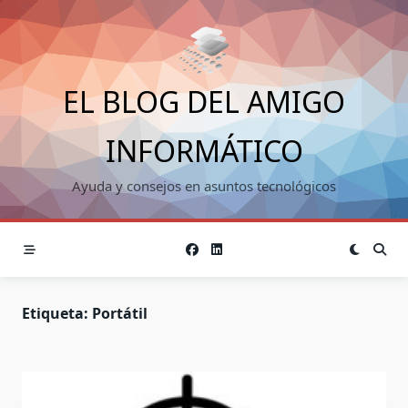
Saltar
al
contenido
EL BLOG DEL AMIGO
INFORMÁTICO
Ayuda y consejos en asuntos tecnológicos
Etiqueta:
Portátil