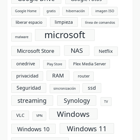
Google Home
gratis
hibernación
imagen ISO
limpieza
liberar espacio
línea de comandos
microsoft
malware
NAS
Microsoft Store
Netflix
onedrive
Plex Media Server
Play Store
RAM
privacidad
router
Seguridad
ssd
sincronización
streaming
Synology
TV
Windows
VLC
VPN
Windows 11
Windows 10