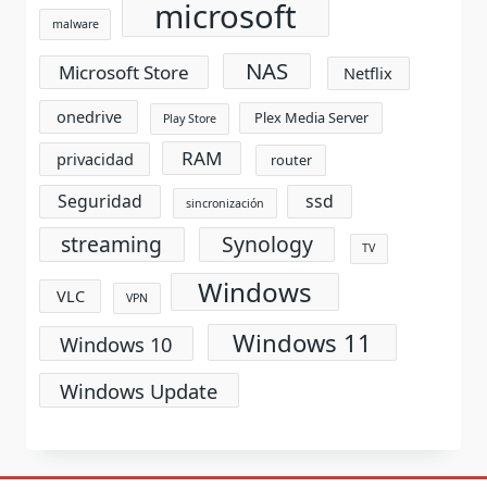
microsoft
malware
NAS
Microsoft Store
Netflix
onedrive
Plex Media Server
Play Store
RAM
privacidad
router
Seguridad
ssd
sincronización
streaming
Synology
TV
Windows
VLC
VPN
Windows 11
Windows 10
Windows Update