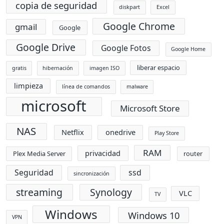
copia de seguridad
diskpart
Excel
Google Chrome
gmail
Google
Google Drive
Google Fotos
Google Home
liberar espacio
gratis
hibernación
imagen ISO
limpieza
línea de comandos
malware
microsoft
Microsoft Store
NAS
Netflix
onedrive
Play Store
RAM
privacidad
Plex Media Server
router
Seguridad
ssd
sincronización
streaming
Synology
VLC
TV
Windows
Windows 10
VPN