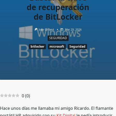
de recuperación
de BitLocker
Jose Gisbert
Mar 29, 2026
SEGURIDAD
bitlocker
microsoft
Seguridad
0
(
0
)
Hace unos días me llamaba mi amigo Ricardo. El flamante
portátil HP adquirido con su
Kit Digital
le pedía introducir