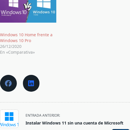
Windows 10 Home frente a
Windows 10 Pro
26/12/2020
En «Comparativa»
<span
ENTRADA ANTERIOR:
class="nav-
Instalar Windows 11 sin una cuenta de Microsoft
subtitle