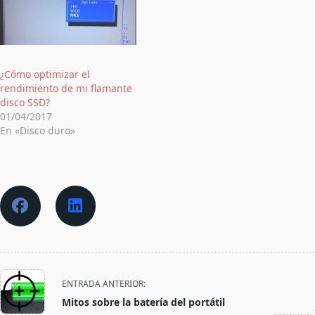
¿Cómo optimizar el
rendimiento de mi flamante
disco SSD?
01/04/2017
En «Disco duro»
<span
ENTRADA ANTERIOR:
class="nav-
Mitos sobre la batería del portátil
subtitle