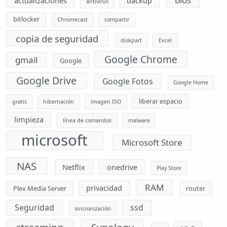
copia de seguridad
diskpart
Excel
Google Chrome
gmail
Google
Google Drive
Google Fotos
Google Home
liberar espacio
gratis
hibernación
imagen ISO
limpieza
línea de comandos
malware
microsoft
Microsoft Store
NAS
Netflix
onedrive
Play Store
RAM
privacidad
Plex Media Server
router
Seguridad
ssd
sincronización
streaming
Synology
VLC
TV