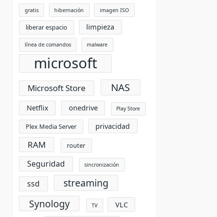
gratis
hibernación
imagen ISO
limpieza
liberar espacio
línea de comandos
malware
microsoft
NAS
Microsoft Store
Netflix
onedrive
Play Store
privacidad
Plex Media Server
RAM
router
Seguridad
sincronización
streaming
ssd
Synology
VLC
TV