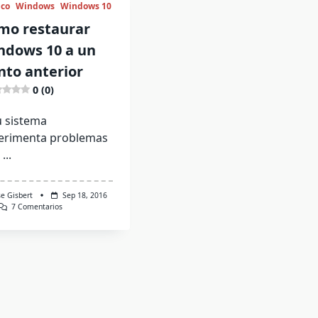
ico
Windows
Windows 10
mo restaurar
ndows 10 a un
nto anterior
0 (0)
u sistema
erimenta problemas
s
...
se Gisbert
Sep 18, 2016
En
7 Comentarios
Cómo
Restaurar
Windows
10
A
Un
Punto
Anterior