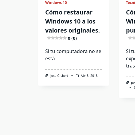
Windows 10
Técn
Cómo restaurar
Có
Windows 10 a los
Wi
valores originales.
pu
0 (0)
Si tu computadora no se
Si t
está
...
exp
tra
Jose Gisbert
Abr 8, 2018
Jo