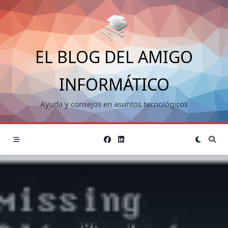
Saltar
al
contenido
EL BLOG DEL AMIGO
INFORMÁTICO
Ayuda y consejos en asuntos tecnológicos
Solucionar