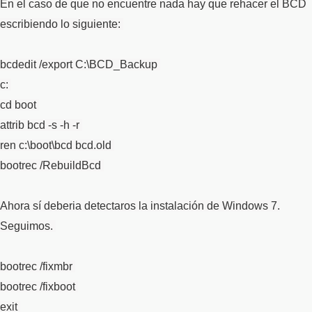
En el caso de que no encuentre nada hay que rehacer el BCD
escribiendo lo siguiente:
bcdedit /export C:\BCD_Backup
c:
cd boot
attrib bcd -s -h -r
ren c:\boot\bcd bcd.old
bootrec /RebuildBcd
Ahora sí deberia detectaros la instalación de Windows 7.
Seguimos.
bootrec /fixmbr
bootrec /fixboot
exit