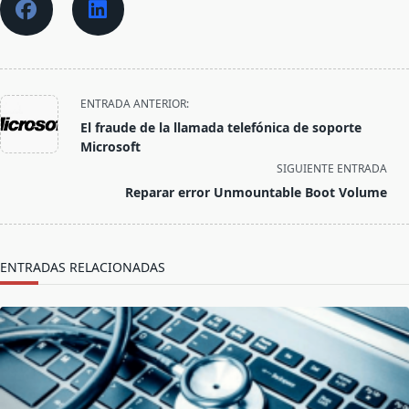
<span
ENTRADA ANTERIOR:
class="nav-
El fraude de la llamada telefónica de soporte
subtitle
Microsoft
screen-
SIGUIENTE ENTRADA
reader-
Reparar error Unmountable Boot Volume
text">Página</span>
ENTRADAS RELACIONADAS