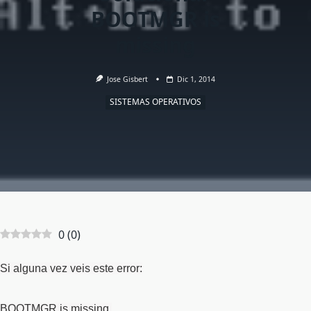
BOOTMGR is
missing
Jose Gisbert
Dic 1, 2014
SISTEMAS OPERATIVOS
0
(
0
)
Si alguna vez veis este error:
BOOTMGR is missing