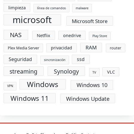
limpieza
línea de comandos
malware
microsoft
Microsoft Store
NAS
Netflix
onedrive
Play Store
RAM
privacidad
Plex Media Server
router
Seguridad
ssd
sincronización
streaming
Synology
VLC
TV
Windows
Windows 10
VPN
Windows 11
Windows Update