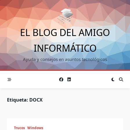
Saltar
al
contenido
EL BLOG DEL AMIGO
INFORMÁTICO
Ayuda y consejos en asuntos tecnológicos
Etiqueta:
DOCX
Trucos
Windows