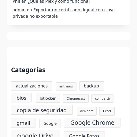
Phil
en
¿Qué es Plex y cómo funciona?
admin
en
Exportar un certificado digital con clave
privada no exportable
Categorías
actualizaciones
backup
antivirus
bios
bitlocker
Chromecast
compartir
copia de seguridad
diskpart
Excel
Google Chrome
gmail
Google
Google Drive
Google Fotos