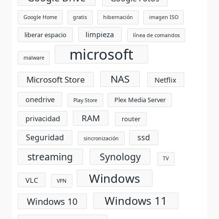
Google Home
gratis
hibernación
imagen ISO
limpieza
liberar espacio
línea de comandos
microsoft
malware
NAS
Microsoft Store
Netflix
onedrive
Plex Media Server
Play Store
RAM
privacidad
router
Seguridad
ssd
sincronización
streaming
Synology
TV
Windows
VLC
VPN
Windows 11
Windows 10