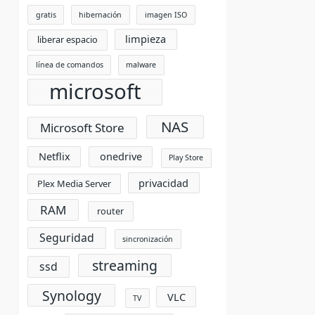
gratis
hibernación
imagen ISO
limpieza
liberar espacio
línea de comandos
malware
microsoft
NAS
Microsoft Store
Netflix
onedrive
Play Store
privacidad
Plex Media Server
RAM
router
Seguridad
sincronización
streaming
ssd
Synology
VLC
TV