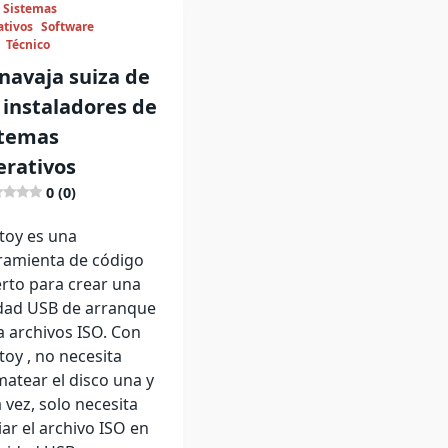
Sistemas
ativos
Software
Técnico
 navaja suiza de
 instaladores de
stemas
erativos
0 (0)
toy es una
ramienta de código
erto para crear una
dad USB de arranque
a archivos ISO. Con
toy , no necesita
matear el disco una y
 vez, solo necesita
iar el archivo ISO en