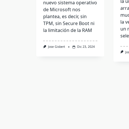
la 
nuevo sistema operativo
arr
de Microsoft nos
muc
plantea, es decir, sin
la v
TPM, sin Secure Boot ni
un 
la limitación de la RAM
sel
Jose Gisbert
Dic 23, 2024
Jo