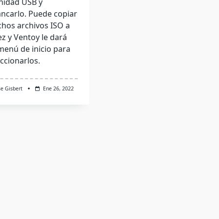
unidad USB y
ancarlo. Puede copiar
hos archivos ISO a
ez y Ventoy le dará
menú de inicio para
eccionarlos.
se Gisbert
Ene 26, 2022