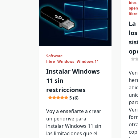
bios
oper
libre
La
los
si
op
Software
libre
Windows
Windows 11
Instalar Windows
Ven
11 sin
her
abi
restricciones
uni
5 (6)
par
Ven
Voy a enseñarte a crear
for
un pendrive para
otra
instalar Windows 11 sin
cop
las limitaciones que el