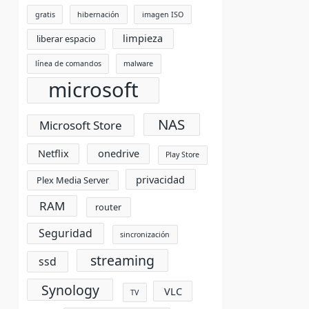
gratis
hibernación
imagen ISO
limpieza
liberar espacio
línea de comandos
malware
microsoft
NAS
Microsoft Store
Netflix
onedrive
Play Store
privacidad
Plex Media Server
RAM
router
Seguridad
sincronización
streaming
ssd
Synology
VLC
TV