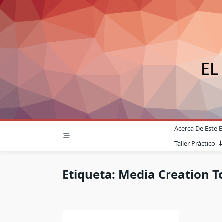
Saltar
al
contenido
EL
Acerca De Este 
Taller Práctico
Etiqueta:
Media Creation T