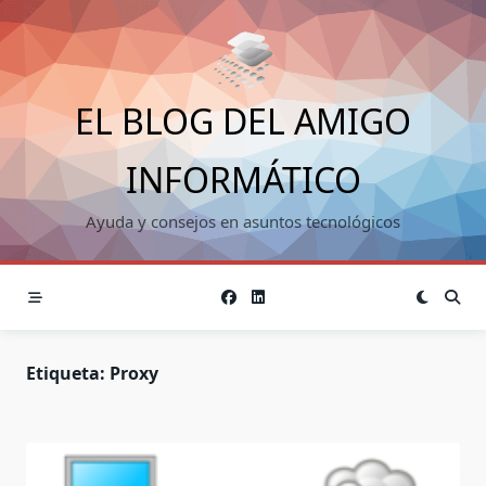
Saltar
al
contenido
EL BLOG DEL AMIGO
INFORMÁTICO
Ayuda y consejos en asuntos tecnológicos
Etiqueta:
Proxy