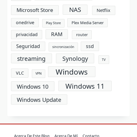
NAS
Microsoft Store
Netflix
onedrive
Plex Media Server
Play Store
RAM
privacidad
router
Seguridad
ssd
sincronización
streaming
Synology
TV
Windows
VLC
VPN
Windows 11
Windows 10
Windows Update
Acerca De Este Blog
Acerca De Mí
Contacto