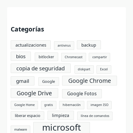
Categorías
actualizaciones
backup
antivirus
bios
bitlocker
Chromecast
compartir
copia de seguridad
diskpart
Excel
Google Chrome
gmail
Google
Google Drive
Google Fotos
Google Home
gratis
hibernación
imagen ISO
limpieza
liberar espacio
línea de comandos
microsoft
malware