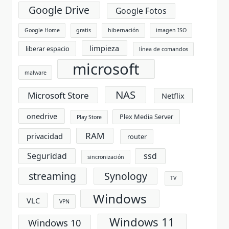
Google Drive
Google Fotos
Google Home
gratis
hibernación
imagen ISO
limpieza
liberar espacio
línea de comandos
microsoft
malware
NAS
Microsoft Store
Netflix
onedrive
Plex Media Server
Play Store
RAM
privacidad
router
Seguridad
ssd
sincronización
streaming
Synology
TV
Windows
VLC
VPN
Windows 11
Windows 10