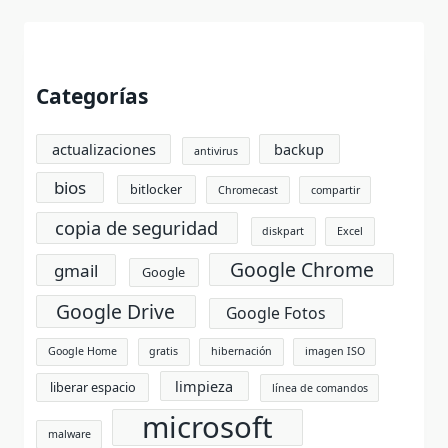
Categorías
actualizaciones
backup
antivirus
bios
bitlocker
Chromecast
compartir
copia de seguridad
diskpart
Excel
Google Chrome
gmail
Google
Google Drive
Google Fotos
Google Home
gratis
hibernación
imagen ISO
limpieza
liberar espacio
línea de comandos
microsoft
malware