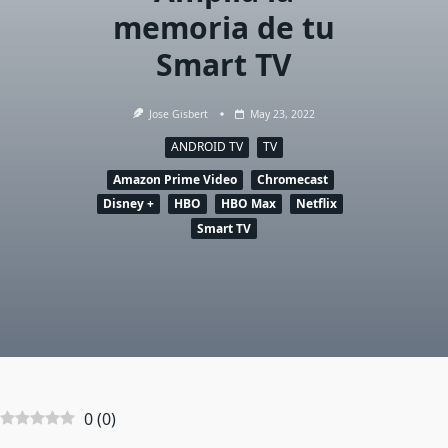
memoria de tu
Smart TV
Jose Gisbert
May 23, 2022
ANDROID TV
TV
Amazon Prime Video
Chromecast
Disney +
HBO
HBO Max
Netflix
Smart TV
0
(
0
)