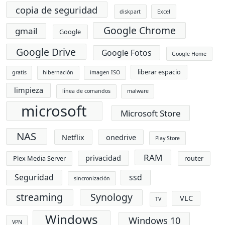
copia de seguridad
diskpart
Excel
Google Chrome
gmail
Google
Google Drive
Google Fotos
Google Home
liberar espacio
gratis
hibernación
imagen ISO
limpieza
línea de comandos
malware
microsoft
Microsoft Store
NAS
Netflix
onedrive
Play Store
RAM
privacidad
Plex Media Server
router
Seguridad
ssd
sincronización
streaming
Synology
VLC
TV
Windows
Windows 10
VPN