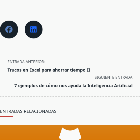
<span
ENTRADA ANTERIOR:
class="nav-
Trucos en Excel para ahorrar tiempo II
subtitle
SIGUIENTE ENTRADA
screen-
7 ejemplos de cómo nos ayuda la Inteligencia Artificial
reader-
text">Página</span>
ENTRADAS RELACIONADAS