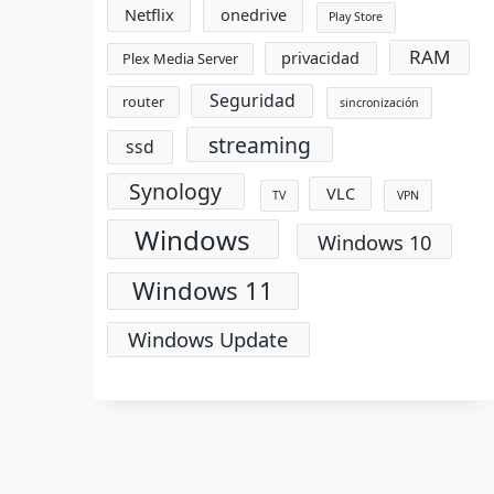
Netflix
onedrive
Play Store
RAM
privacidad
Plex Media Server
Seguridad
router
sincronización
streaming
ssd
Synology
VLC
TV
VPN
Windows
Windows 10
Windows 11
Windows Update