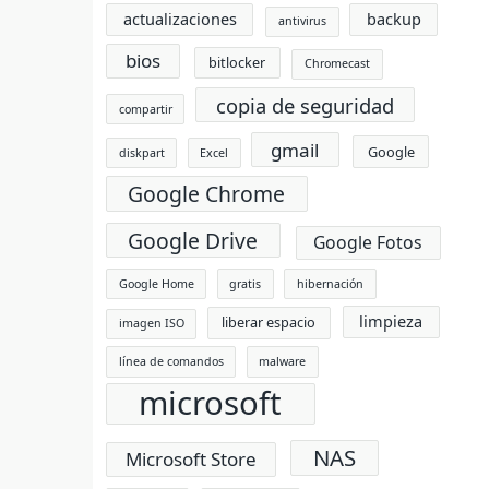
actualizaciones
backup
antivirus
bios
bitlocker
Chromecast
copia de seguridad
compartir
gmail
Google
diskpart
Excel
Google Chrome
Google Drive
Google Fotos
Google Home
gratis
hibernación
limpieza
liberar espacio
imagen ISO
línea de comandos
malware
microsoft
NAS
Microsoft Store