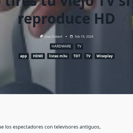
 tires tu viejo TV si
reproduce HD
Jose Gisbert
Feb 19, 2024
HARDWARE
TV
app
HDMI
listas m3u
TDT
TV
Wiseplay
que los espectadores con televisores antiguos,