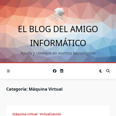
Saltar
al
contenido
EL BLOG DEL AMIGO
INFORMÁTICO
Ayuda y consejos en asuntos tecnológicos
Categoría:
Máquina Virtual
máquina virtual
Virtualización