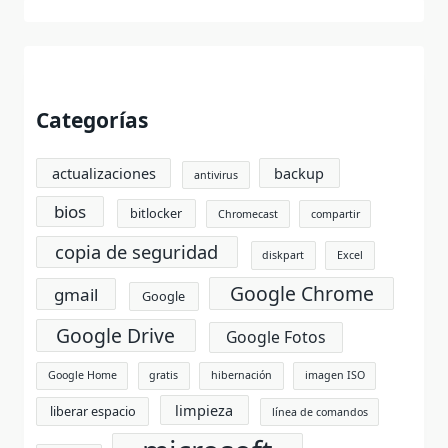
Categorías
actualizaciones
backup
antivirus
bios
bitlocker
Chromecast
compartir
copia de seguridad
diskpart
Excel
Google Chrome
gmail
Google
Google Drive
Google Fotos
Google Home
gratis
hibernación
imagen ISO
limpieza
liberar espacio
línea de comandos