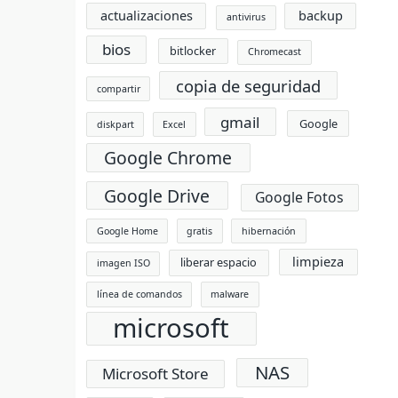
actualizaciones
backup
antivirus
bios
bitlocker
Chromecast
copia de seguridad
compartir
gmail
Google
diskpart
Excel
Google Chrome
Google Drive
Google Fotos
Google Home
gratis
hibernación
limpieza
liberar espacio
imagen ISO
línea de comandos
malware
microsoft
NAS
Microsoft Store