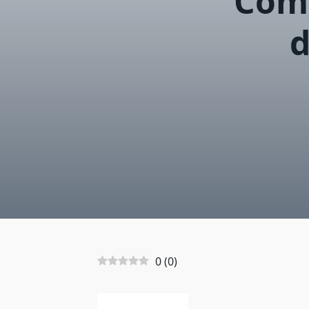
Cómo
d
0
(
0
)