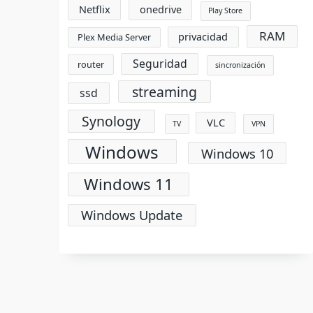
Netflix
onedrive
Play Store
RAM
privacidad
Plex Media Server
Seguridad
router
sincronización
streaming
ssd
Synology
VLC
TV
VPN
Windows
Windows 10
Windows 11
Windows Update