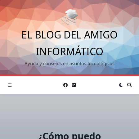
Saltar
al
contenido
EL BLOG DEL AMIGO
INFORMÁTICO
Ayuda y consejos en asuntos tecnológicos
¿Cómo puedo