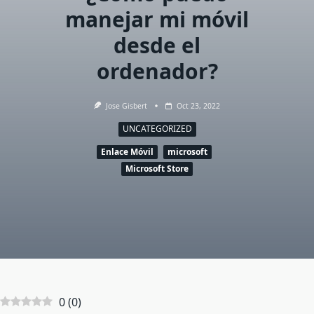
manejar mi móvil
desde el
ordenador?
Jose Gisbert
Oct 23, 2022
UNCATEGORIZED
Enlace Móvil
microsoft
Microsoft Store
0
(
0
)