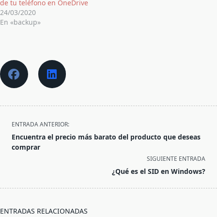
de tu teléfono en OneDrive
24/03/2020
En «backup»
<span
ENTRADA ANTERIOR:
class="nav-
Encuentra el precio más barato del producto que deseas
subtitle
comprar
screen-
SIGUIENTE ENTRADA
reader-
¿Qué es el SID en Windows?
text">Página</span>
ENTRADAS RELACIONADAS