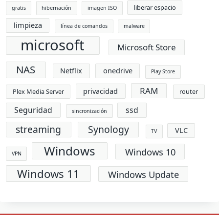
liberar espacio
gratis
hibernación
imagen ISO
limpieza
línea de comandos
malware
microsoft
Microsoft Store
NAS
Netflix
onedrive
Play Store
RAM
privacidad
Plex Media Server
router
Seguridad
ssd
sincronización
streaming
Synology
VLC
TV
Windows
Windows 10
VPN
Windows 11
Windows Update