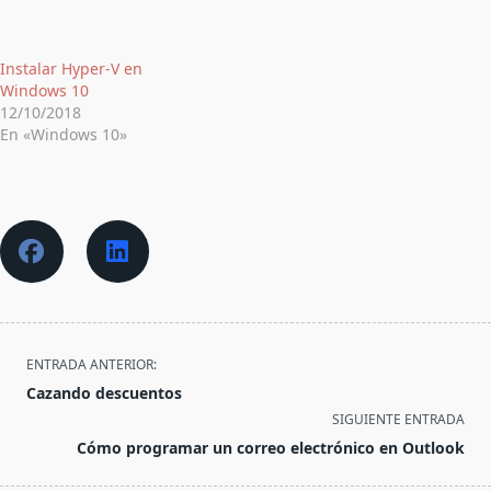
Instalar Hyper-V en
Windows 10
12/10/2018
En «Windows 10»
<span
ENTRADA ANTERIOR:
class="nav-
Cazando descuentos
subtitle
SIGUIENTE ENTRADA
screen-
Cómo programar un correo electrónico en Outlook
reader-