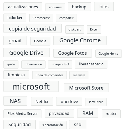
bios
actualizaciones
backup
antivirus
bitlocker
Chromecast
compartir
copia de seguridad
diskpart
Excel
Google Chrome
gmail
Google
Google Drive
Google Fotos
Google Home
liberar espacio
gratis
hibernación
imagen ISO
limpieza
línea de comandos
malware
microsoft
Microsoft Store
NAS
Netflix
onedrive
Play Store
RAM
privacidad
Plex Media Server
router
Seguridad
ssd
sincronización