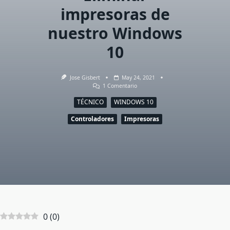
impresoras de
nuestro Windows
10
Jose Gisbert
May 24, 2021
En
1 Comentario
Eliminar
Impresoras
TÉCNICO
WINDOWS 10
De
Nuestro
Controladores
Impresoras
Windows
10
0
(
0
)