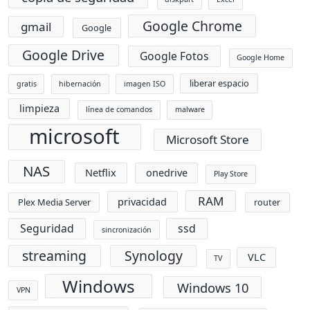
Google Chrome
gmail
Google
Google Drive
Google Fotos
Google Home
liberar espacio
gratis
hibernación
imagen ISO
limpieza
línea de comandos
malware
microsoft
Microsoft Store
NAS
Netflix
onedrive
Play Store
RAM
privacidad
Plex Media Server
router
Seguridad
ssd
sincronización
streaming
Synology
VLC
TV
Windows
Windows 10
VPN