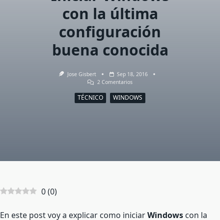
con la última
configuración
buena conocida
Jose Gisbert
Sep 18, 2016
En
2 Comentarios
Iniciar
Windows
TÉCNICO
WINDOWS
Con
La
Última
Configuración
Buena
Conocida
0
(
0
)
En este post voy a explicar como iniciar
Windows
con la