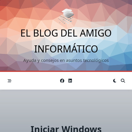
Saltar
al
contenido
EL BLOG DEL AMIGO
INFORMÁTICO
Ayuda y consejos en asuntos tecnológicos
Iniciar Windows