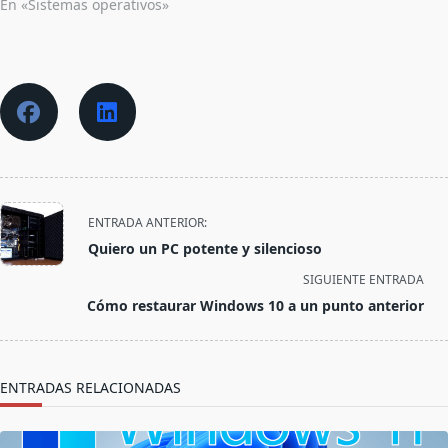
En «Sistemas operativos»
<span
ENTRADA ANTERIOR:
class="nav-
Quiero un PC potente y silencioso
subtitle
SIGUIENTE ENTRADA
screen-
Cómo restaurar Windows 10 a un punto anterior
reader-
text">Página</span>
ENTRADAS RELACIONADAS