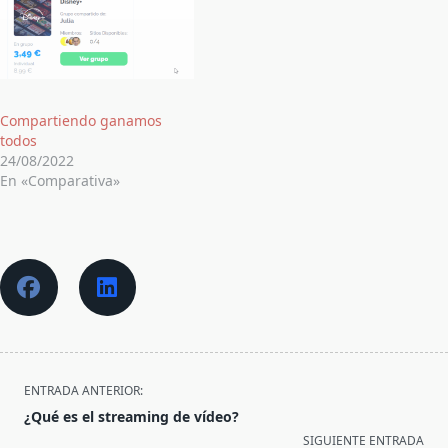
Compartiendo ganamos
todos
24/08/2022
En «Comparativa»
<span
ENTRADA ANTERIOR:
class="nav-
¿Qué es el streaming de vídeo?
subtitle
SIGUIENTE ENTRADA