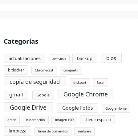
Categorías
bios
actualizaciones
backup
antivirus
bitlocker
Chromecast
compartir
copia de seguridad
diskpart
Excel
Google Chrome
gmail
Google
Google Drive
Google Fotos
Google Home
liberar espacio
gratis
hibernación
imagen ISO
limpieza
línea de comandos
malware