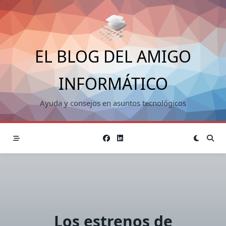
Saltar
al
contenido
EL BLOG DEL AMIGO
INFORMÁTICO
Ayuda y consejos en asuntos tecnológicos
Los estrenos de