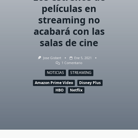
películas en
streaming no
acabará con las
salas de cine
Jose Gisbert
Ene 5, 2021
En
1 Comentario
Los
Estrenos
NOTICIAS
STREAMING
De
Películas
Amazon Prime Video
Disney Plus
En
HBO
Netflix
Streaming
No
Acabará
Con
Las
Salas
De
Cine