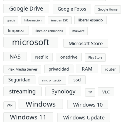
Google Drive
Google Fotos
Google Home
liberar espacio
gratis
hibernación
imagen ISO
limpieza
línea de comandos
malware
microsoft
Microsoft Store
NAS
Netflix
onedrive
Play Store
RAM
privacidad
Plex Media Server
router
Seguridad
ssd
sincronización
streaming
Synology
VLC
TV
Windows
Windows 10
VPN
Windows 11
Windows Update