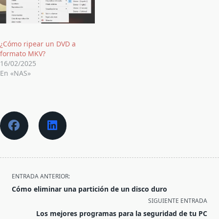
¿Cómo ripear un DVD a
formato MKV?
16/02/2025
En «NAS»
<span
ENTRADA ANTERIOR:
class="nav-
Cómo eliminar una partición de un disco duro
subtitle
SIGUIENTE ENTRADA
screen-
Los mejores programas para la seguridad de tu PC