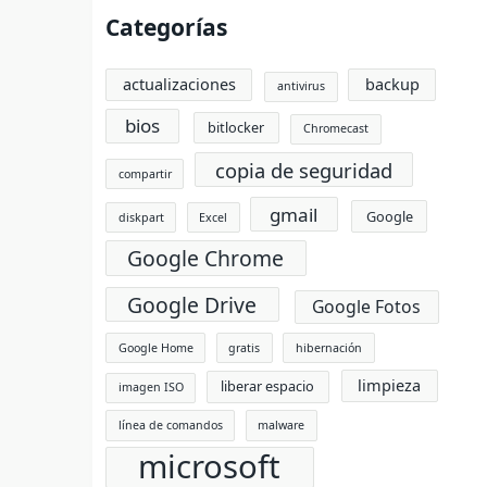
Categorías
actualizaciones
backup
antivirus
bios
bitlocker
Chromecast
copia de seguridad
compartir
gmail
Google
diskpart
Excel
Google Chrome
Google Drive
Google Fotos
Google Home
gratis
hibernación
limpieza
liberar espacio
imagen ISO
línea de comandos
malware
microsoft