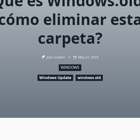
Qué es Windows.old
cómo eliminar est
carpeta?
Jose Gisbert
May 27, 2018
WINDOWS
Windows Update
windows.old