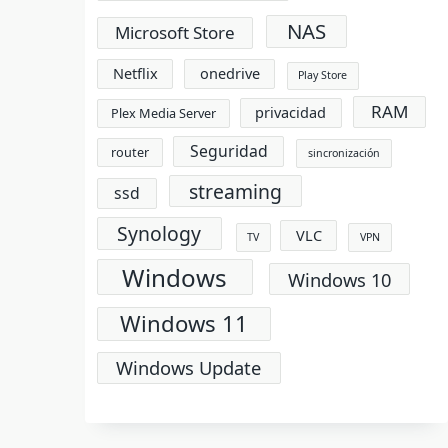
NAS
Microsoft Store
Netflix
onedrive
Play Store
RAM
privacidad
Plex Media Server
Seguridad
router
sincronización
streaming
ssd
Synology
VLC
TV
VPN
Windows
Windows 10
Windows 11
Windows Update