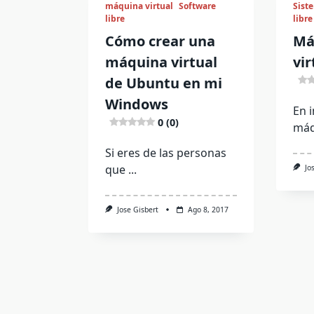
máquina virtual
Software
Sist
libre
libre
Cómo crear una
Má
máquina virtual
vir
de Ubuntu en mi
Windows
En 
0 (0)
máq
Si eres de las personas
que
...
Jo
Jose Gisbert
Ago 8, 2017