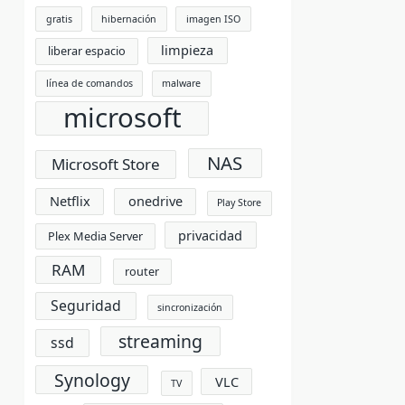
gratis
hibernación
imagen ISO
limpieza
liberar espacio
línea de comandos
malware
microsoft
NAS
Microsoft Store
Netflix
onedrive
Play Store
privacidad
Plex Media Server
RAM
router
Seguridad
sincronización
streaming
ssd
Synology
VLC
TV