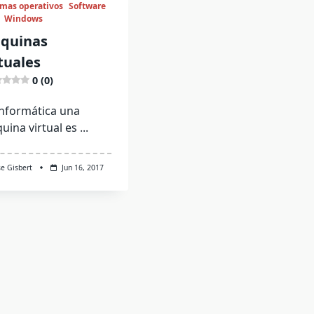
emas operativos
Software
Windows
quinas
tuales
0 (0)
informática una
uina virtual es
...
se Gisbert
Jun 16, 2017