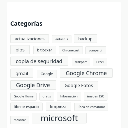
Categorías
actualizaciones
backup
antivirus
bios
bitlocker
Chromecast
compartir
copia de seguridad
diskpart
Excel
Google Chrome
gmail
Google
Google Drive
Google Fotos
Google Home
gratis
hibernación
imagen ISO
limpieza
liberar espacio
línea de comandos
microsoft
malware