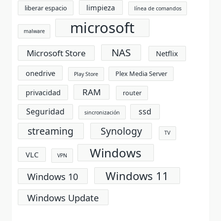
limpieza
liberar espacio
línea de comandos
microsoft
malware
NAS
Microsoft Store
Netflix
onedrive
Plex Media Server
Play Store
RAM
privacidad
router
Seguridad
ssd
sincronización
streaming
Synology
TV
Windows
VLC
VPN
Windows 11
Windows 10
Windows Update