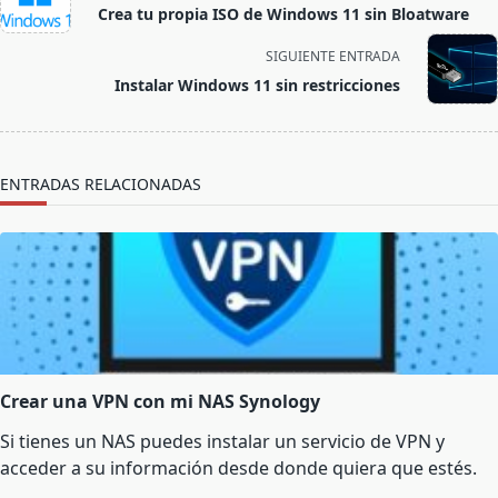
class="nav-
Crea tu propia ISO de Windows 11 sin Bloatware
subtitle
screen-
SIGUIENTE ENTRADA
reader-
Instalar Windows 11 sin restricciones
text">Página</span>
ENTRADAS RELACIONADAS
Crear una VPN con mi NAS Synology
Si tienes un NAS puedes instalar un servicio de VPN y
acceder a su información desde donde quiera que estés.