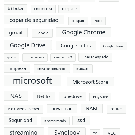
bitlocker
Chromecast
compartir
copia de seguridad
diskpart
Excel
Google Chrome
gmail
Google
Google Drive
Google Fotos
Google Home
liberar espacio
gratis
hibernación
imagen ISO
limpieza
línea de comandos
malware
microsoft
Microsoft Store
NAS
Netflix
onedrive
Play Store
RAM
privacidad
Plex Media Server
router
Seguridad
ssd
sincronización
streaming
Synology
VLC
TV