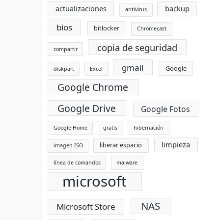
actualizaciones
backup
antivirus
bios
bitlocker
Chromecast
copia de seguridad
compartir
gmail
Google
diskpart
Excel
Google Chrome
Google Drive
Google Fotos
Google Home
gratis
hibernación
limpieza
liberar espacio
imagen ISO
línea de comandos
malware
microsoft
NAS
Microsoft Store