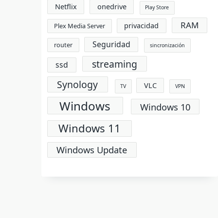
Netflix
onedrive
Play Store
RAM
privacidad
Plex Media Server
Seguridad
router
sincronización
streaming
ssd
Synology
VLC
TV
VPN
Windows
Windows 10
Windows 11
Windows Update