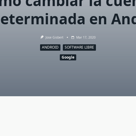
mo cambiar la cue
eterminada en An
Jose Gisbert
Mar 17, 2020
ANDROID
SOFTWARE LIBRE
Google