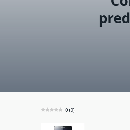
Có
pred
0
(
0
)