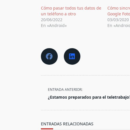
Cómo pasar todos tus datos de
Cómo sincro
un teléfono a otro
Google Fot
20/06/2022
03/03/2020
En «Android»
En «Androi
<span
ENTRADA ANTERIOR:
class="nav-
¿Estamos preparados para el teletrabajo
subtitle
screen-
reader-
text">Página</span>
ENTRADAS RELACIONADAS