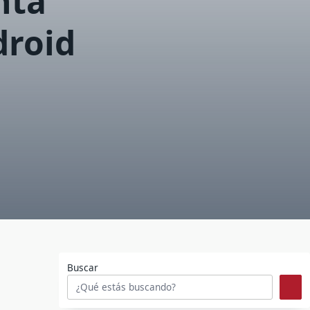
nta
droid
Buscar