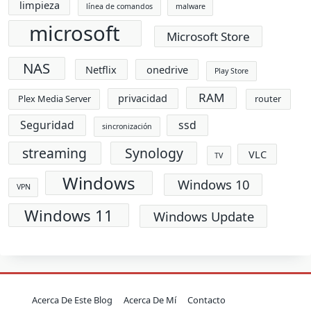
limpieza
línea de comandos
malware
microsoft
Microsoft Store
NAS
Netflix
onedrive
Play Store
RAM
privacidad
Plex Media Server
router
Seguridad
ssd
sincronización
streaming
Synology
VLC
TV
Windows
Windows 10
VPN
Windows 11
Windows Update
Acerca De Este Blog
Acerca De Mí
Contacto