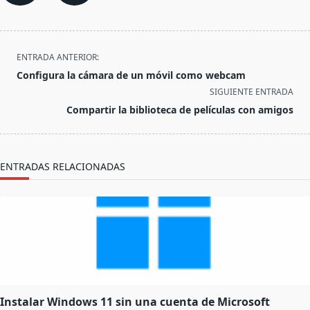
<span
ENTRADA ANTERIOR:
class="nav-
Configura la cámara de un móvil como webcam
subtitle
SIGUIENTE ENTRADA
screen-
Compartir la biblioteca de películas con amigos
reader-
text">Página</span>
ENTRADAS RELACIONADAS
Instalar Windows 11 sin una cuenta de Microsoft