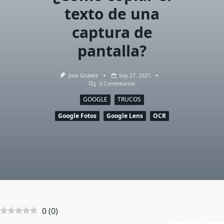
texto de una
captura de
pantalla?
Jose Gisbert
Sep 27, 2021
En
3 Comentarios
¿Cómo
Copiar
GOOGLE
TRUCOS
El
Texto
Google Fotos
Google Lens
OCR
De
Una
Captura
De
Pantalla?
0
(
0
)