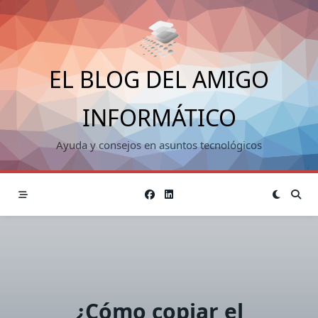
Saltar
al
contenido
EL BLOG DEL AMIGO
INFORMÁTICO
Ayuda y consejos en asuntos tecnológicos
¿Cómo copiar el