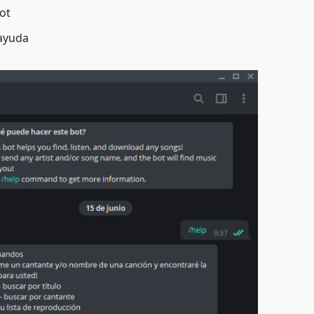
bot
 ayuda