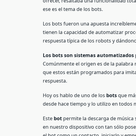
ofrecer, resaltaba una funcionalidad to
ese es el tema de los bots.
Los bots fueron una apuesta increíbleme
tienen la capacidad de automatizar proce
respuesta típica de los robots y dándon
Los bots son sistemas automatizados
Comúnmente el origen es de la palabra r
que estos están programados para imit
respuesta.
Hoy os hablo de uno de los
bots
que más
desde hace tiempo y lo utilizo en todos m
Este
bot
permite la descarga de música s
en nuestro dispositivo con tan sólo pos
el bot como un contacto, iniciarlo y emp