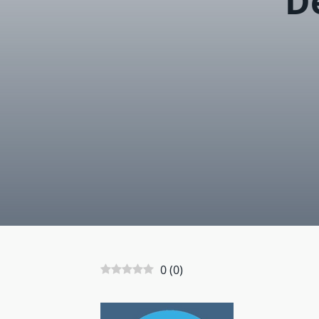
D
0
(
0
)