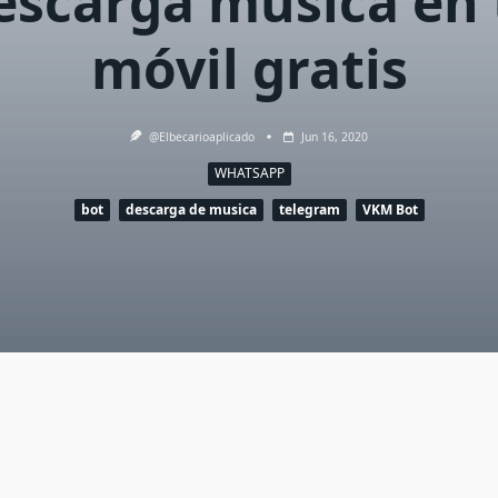
escarga música en 
móvil gratis
@elbecarioaplicado
Jun 16, 2020
WHATSAPP
bot
descarga de musica
telegram
VKM Bot