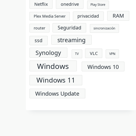
Netflix
onedrive
Play Store
RAM
privacidad
Plex Media Server
Seguridad
router
sincronización
streaming
ssd
Synology
VLC
TV
VPN
Windows
Windows 10
Windows 11
Windows Update