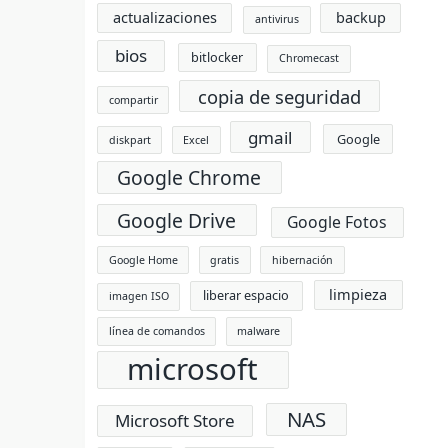
actualizaciones
backup
antivirus
bios
bitlocker
Chromecast
copia de seguridad
compartir
gmail
Google
diskpart
Excel
Google Chrome
Google Drive
Google Fotos
Google Home
gratis
hibernación
limpieza
liberar espacio
imagen ISO
línea de comandos
malware
microsoft
NAS
Microsoft Store