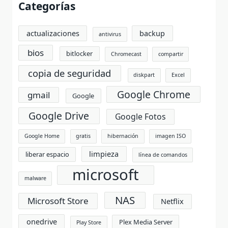
Categorías
actualizaciones
backup
antivirus
bios
bitlocker
Chromecast
compartir
copia de seguridad
diskpart
Excel
Google Chrome
gmail
Google
Google Drive
Google Fotos
Google Home
gratis
hibernación
imagen ISO
limpieza
liberar espacio
línea de comandos
microsoft
malware
NAS
Microsoft Store
Netflix
onedrive
Plex Media Server
Play Store