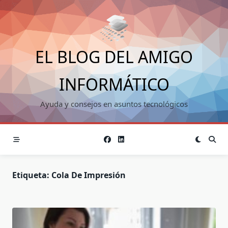
Saltar
al
contenido
EL BLOG DEL AMIGO
INFORMÁTICO
Ayuda y consejos en asuntos tecnológicos
Etiqueta:
Cola De Impresión