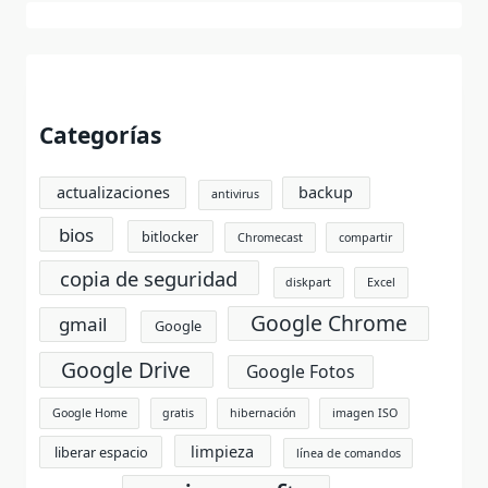
Categorías
actualizaciones
backup
antivirus
bios
bitlocker
Chromecast
compartir
copia de seguridad
diskpart
Excel
Google Chrome
gmail
Google
Google Drive
Google Fotos
Google Home
gratis
hibernación
imagen ISO
limpieza
liberar espacio
línea de comandos