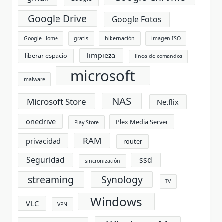
Google Drive
Google Fotos
Google Home
gratis
hibernación
imagen ISO
limpieza
liberar espacio
línea de comandos
microsoft
malware
NAS
Microsoft Store
Netflix
onedrive
Plex Media Server
Play Store
RAM
privacidad
router
Seguridad
ssd
sincronización
streaming
Synology
TV
Windows
VLC
VPN