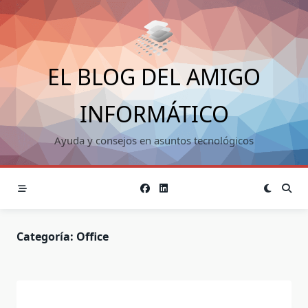
Saltar
al
contenido
EL BLOG DEL AMIGO
INFORMÁTICO
Ayuda y consejos en asuntos tecnológicos
Categoría:
Office