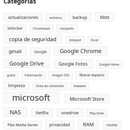
Categorías
bios
actualizaciones
backup
antivirus
bitlocker
Chromecast
compartir
copia de seguridad
diskpart
Excel
Google Chrome
gmail
Google
Google Drive
Google Fotos
Google Home
liberar espacio
gratis
hibernación
imagen ISO
limpieza
línea de comandos
malware
microsoft
Microsoft Store
NAS
Netflix
onedrive
Play Store
RAM
privacidad
Plex Media Server
router