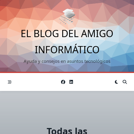
Saltar
al
contenido
EL BLOG DEL AMIGO
INFORMÁTICO
Ayuda y consejos en asuntos tecnológicos
Todas las