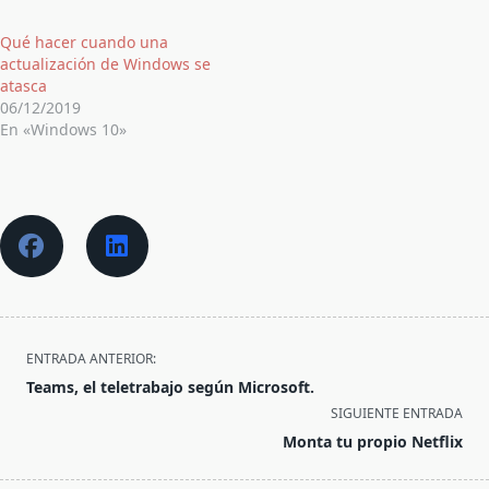
Qué hacer cuando una
actualización de Windows se
atasca
06/12/2019
En «Windows 10»
<span
ENTRADA ANTERIOR:
class="nav-
Teams, el teletrabajo según Microsoft.
subtitle
SIGUIENTE ENTRADA
screen-
Monta tu propio Netflix
reader-
text">Página</span>