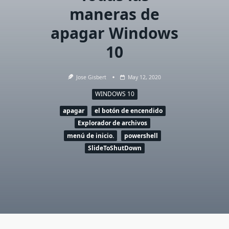
maneras de
apagar Windows
10
Jose Gisbert
May 12, 2020
WINDOWS 10
apagar
el botón de encendido
Explorador de archivos
menú de inicio.
powershell
SlideToShutDown