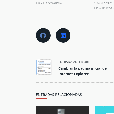
En «Hardware»
13/01/2021
En «Trucos
<span
ENTRADA ANTERIOR:
class="nav-
Cambiar la página inicial de
subtitle
Internet Explorer
screen-
reader-
text">Página</span>
ENTRADAS RELACIONADAS