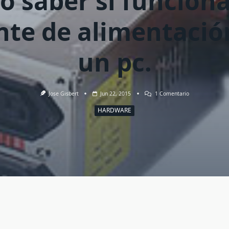
 saber si funcion
nte de alimentació
un pc.
En
Jose Gisbert
Jun 22, 2015
1 Comentario
Cómo
Saber
HARDWARE
Si
Funciona
Una
Fuente
De
Alimentación
De
Un
Pc.