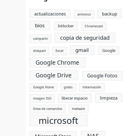
actualizaciones
backup
antivirus
bios
bitlocker
Chromecast
copia de seguridad
compartir
gmail
Google
diskpart
Excel
Google Chrome
Google Drive
Google Fotos
Google Home
gratis
hibernación
limpieza
liberar espacio
imagen ISO
línea de comandos
malware
microsoft
NAS