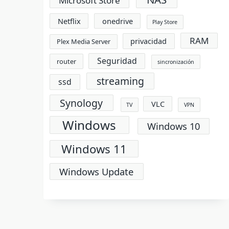
Microsoft Store
Netflix
onedrive
Play Store
RAM
privacidad
Plex Media Server
Seguridad
router
sincronización
streaming
ssd
Synology
VLC
TV
VPN
Windows
Windows 10
Windows 11
Windows Update