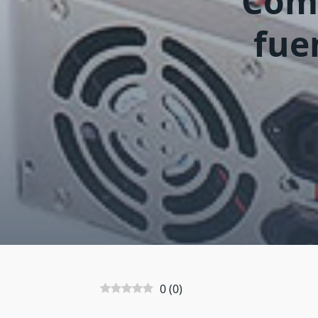
Cómo
fue
0
(
0
)