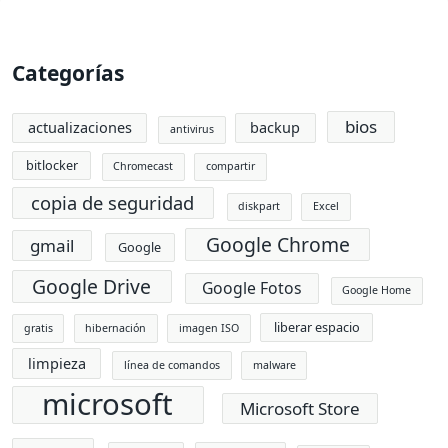
Categorías
bios
actualizaciones
backup
antivirus
bitlocker
Chromecast
compartir
copia de seguridad
diskpart
Excel
Google Chrome
gmail
Google
Google Drive
Google Fotos
Google Home
liberar espacio
gratis
hibernación
imagen ISO
limpieza
línea de comandos
malware
microsoft
Microsoft Store