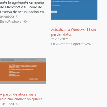
ante la agobiante campaña
de Microsoft y su icono de
reserva de actualización en
nuestro escritorio. La salida
04/06/2015
de Windows 10 ya ha sido
En «Windows 10»
anunciada para el próximo
Actualizar a Windows 11 sin
día 29 de julio. Para los
perder datos
usuarios actuales de
21/11/2021
Windows 7 SP1 y Windows
En «Sistemas operativos»
8.1,…
A partir de ahora vas a
reiniciar cuando yo quiera
10/11/2016