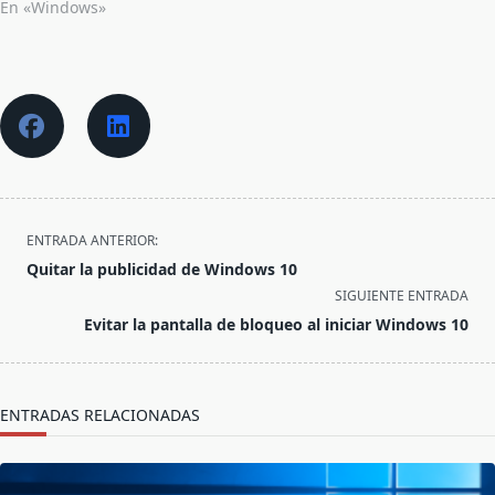
En «Windows»
<span
ENTRADA ANTERIOR:
class="nav-
Quitar la publicidad de Windows 10
subtitle
SIGUIENTE ENTRADA
screen-
Evitar la pantalla de bloqueo al iniciar Windows 10
reader-
text">Página</span>
ENTRADAS RELACIONADAS