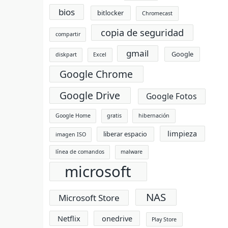
bios
bitlocker
Chromecast
copia de seguridad
compartir
gmail
Google
diskpart
Excel
Google Chrome
Google Drive
Google Fotos
Google Home
gratis
hibernación
limpieza
liberar espacio
imagen ISO
línea de comandos
malware
microsoft
NAS
Microsoft Store
Netflix
onedrive
Play Store