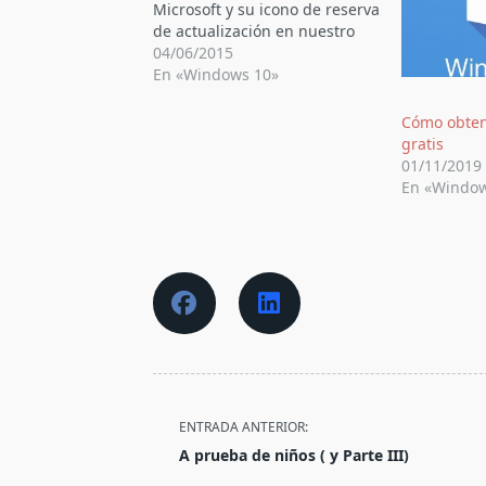
Microsoft y su icono de reserva
de actualización en nuestro
escritorio. La salida de
04/06/2015
Windows 10 ya ha sido
En «Windows 10»
anunciada para el próximo
día 29 de julio. Para los
Cómo obte
usuarios actuales de Windows
gratis
7 SP1 y Windows 8.1,…
01/11/2019
En «Window
<span
ENTRADA ANTERIOR:
class="nav-
A prueba de niños ( y Parte III)
subtitle