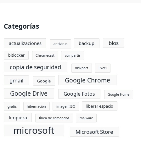
Categorías
bios
actualizaciones
backup
antivirus
bitlocker
Chromecast
compartir
copia de seguridad
diskpart
Excel
Google Chrome
gmail
Google
Google Drive
Google Fotos
Google Home
liberar espacio
gratis
hibernación
imagen ISO
limpieza
línea de comandos
malware
microsoft
Microsoft Store